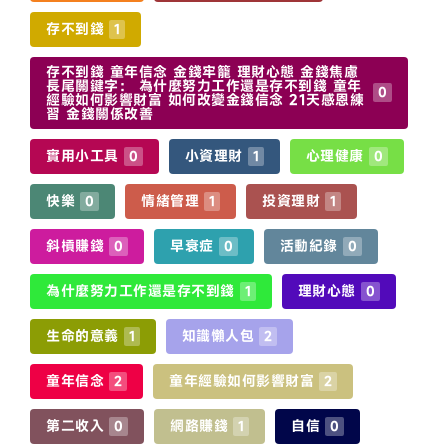
存不到錢
1
存不到錢 童年信念 金錢牢籠 理財心態 金錢焦慮
長尾關鍵字： 為什麼努力工作還是存不到錢 童年
0
經驗如何影響財富 如何改變金錢信念 21天感恩練
習 金錢關係改善
實用小工具
小資理財
心理健康
0
1
0
快樂
情緒管理
投資理財
0
1
1
斜槓賺錢
早衰症
活動紀錄
0
0
0
為什麼努力工作還是存不到錢
理財心態
1
0
生命的意義
知識懶人包
1
2
童年信念
童年經驗如何影響財富
2
2
第二收入
網路賺錢
自信
0
1
0