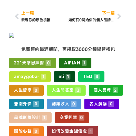
上一篇
下一篇
發現你的原色祝福
如何從0開始你的個人品牌獲利? 《個人品牌獲利》教我們的9步驟
免費預約職涯顧問，再領取3000分鐘學習禮包
221天感恩練習
AIFIAN
0
1
amaygobar
eli
TED
1
1
3
人生哲學
人生問答室
個人品牌
0
3
2
兼職外快
副業收入
名人演講
0
0
0
品牌形象設計
商業經營
1
0
團隊心聲
如何改變金錢信念
0
1