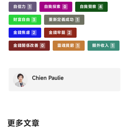
自信力
自我探索
自我覺察
1
0
4
財富自由
重新定義成功
3
1
金錢焦慮
金錢牢籠
2
2
金錢關係改善
靈魂貧窮
額外收入
0
1
1
Chien Paulie
更多文章