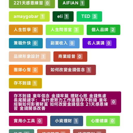
221天感恩練習
AIFIAN
0
1
amaygobar
eli
TED
1
1
3
人生哲學
人生問答室
個人品牌
0
3
2
兼職外快
副業收入
名人演講
0
0
0
品牌形象設計
商業經營
1
0
團隊心聲
如何改變金錢信念
0
1
存不到錢
1
存不到錢 童年信念 金錢牢籠 理財心態 金錢焦慮
長尾關鍵字： 為什麼努力工作還是存不到錢 童年
0
經驗如何影響財富 如何改變金錢信念 21天感恩練
習 金錢關係改善
實用小工具
小資理財
心理健康
0
1
0