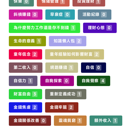
快樂
情緒管理
投資理財
0
1
1
斜槓賺錢
早衰症
活動紀錄
0
0
0
為什麼努力工作還是存不到錢
理財心態
1
0
生命的意義
知識懶人包
1
2
童年信念
童年經驗如何影響財富
2
2
第二收入
網路賺錢
自信
0
1
0
自信力
自我探索
自我覺察
1
0
4
財富自由
重新定義成功
3
1
金錢焦慮
金錢牢籠
2
2
金錢關係改善
靈魂貧窮
額外收入
0
1
1