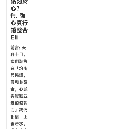
銘刻於
心?
ft. 強
心真行
銷整合
Eli
前言: 天
秤十月。
我們聚焦
在「均衡
與協調，
調和並融
合，心態
與實戰並
進的協調
力」​​我們
相信，上
善若水，