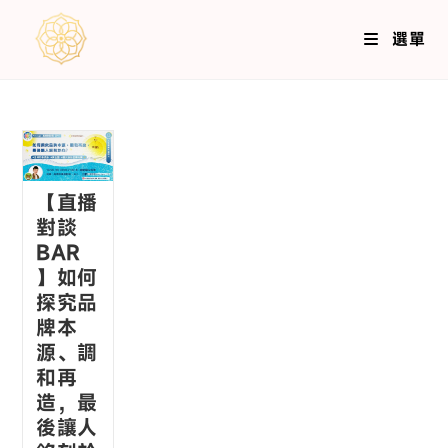
選單
【直播
對談
BAR
】如何
探究品
牌本
源、調
和再
造，最
後讓人