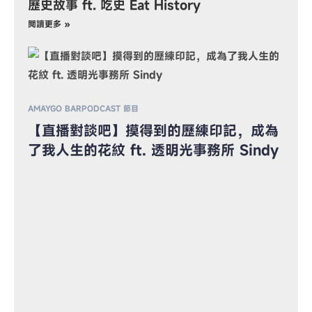
歷史故事 ft. 吃史 Eat History
閱讀更多 »
斜槓兼職額外收入
知識懶人包
，成為
【斜槓賺錢加薪術】AIFIAN：猜匯率拿
indy
獎金，還有掃發票、智能雲賺回饋，輕鬆
增加額外收入
PO
魂