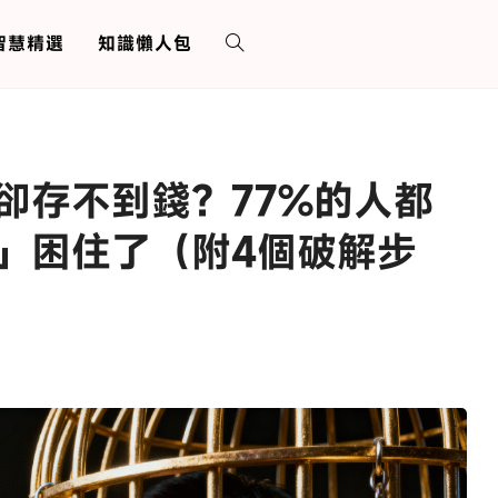
 智慧精選
知識懶人包
卻存不到錢？77%的人都
」困住了（附4個破解步