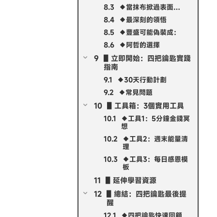
◆當抹布掀過表面…
◆最深刻的領悟
◆豐盛可能偽裝成：
◆阿哲的選擇
▋立即開始：四把鑰匙實踐
指南
◆30天行動計劃
◆常見問題
▋工具箱：3個實用工具
◆工具1：5分鐘金錢冥
想
◆工具2：週末能量清
理
◆工具3：每日感恩模
板
▋延伸學習資源
▋總結：四把鑰匙最後提
醒
◆四把鑰匙快速回顧