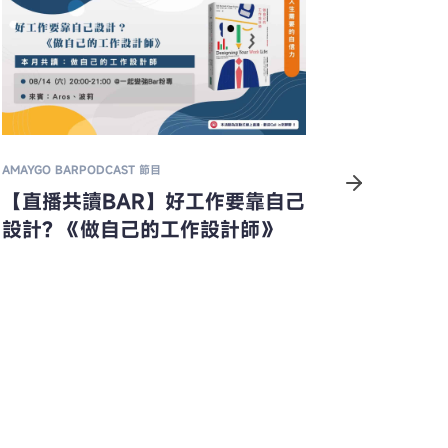
TED 智慧精選
啟發好文
【TED演講
出艱難選擇? H
hard choice
AMAYGO BAR
【人生問答室】究竟是找到天賦重
要，還是後天努力更關鍵？