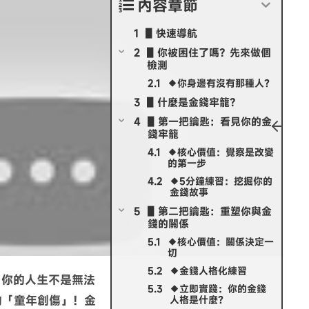
內容章節
▋快速導航
▋你被困住了嗎？先來做個
檢測
◆你身邊有沒有那種人？
▋什麼是金錢牢籠？
AMAYGO BAR
PODCAST 節目
索
▋第一把鑰匙：看見你的金
錢牢籠
【直播共讀BAR】好工作要靠自己
選】自信的技
◆核心價值：覺察是改變
設計? 《做自己的工作設計師》
的第一步
an Joseph
◆5分鐘練習：挖掘你的
金錢故事
▋第二把鑰匙：重塑你與金
錢的關係
◆核心價值：關係決定一
切
◆金錢人格化練習
？你的人生不是無法
◆立即實踐：你的金錢
的「童年創傷」！金
人格是什麼？