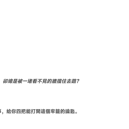
，卻總是被一堵看不見的牆擋住去路？
。
事，給你四把能打開這個牢籠的鑰匙。