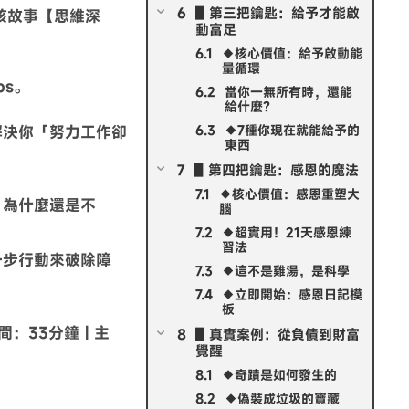
▋第三把鑰匙：給予才能啟
孩故事【思維深
動富足
◆核心價值：給予啟動能
量循環
os。
當你一無所有時，還能
給什麼？
解決你「努力工作卻
◆7種你現在就能給予的
東西
▋第四把鑰匙：感恩的魔法
◆核心價值：感恩重塑大
，為什麼還是不
腦
◆超實用！21天感恩練
習法
一步行動來破除障
◆這不是雞湯，是科學
◆立即開始：感恩日記模
板
間：33分鐘 | 主
▋真實案例：從負債到財富
覺醒
◆奇蹟是如何發生的
◆偽裝成垃圾的寶藏