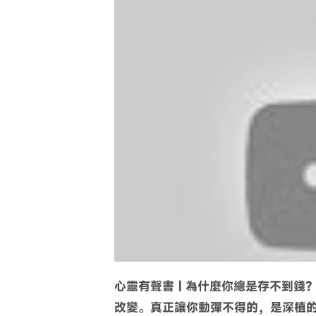
TED 智慧精選
啟發好文
心理健康
自我探
【TED演講逐字稿精
巧 | The skill of self
confidence | Dr. Iv
心靈有聲書 | 為什麼你總是存不到錢
改變。真正讓你動彈不得的，是深植