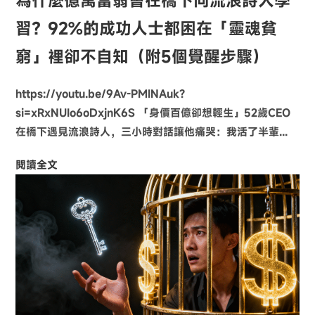
為什麼億萬富翁會在橋下向流浪詩人學
習？92%的成功人士都困在「靈魂貧
窮」裡卻不自知（附5個覺醒步驟）
https://youtu.be/9Av-PMINAuk?
si=xRxNUIo6oDxjnK6S 「身價百億卻想輕生」52歲CEO
在橋下遇見流浪詩人，三小時對話讓他痛哭：我活了半輩...
閱讀全文