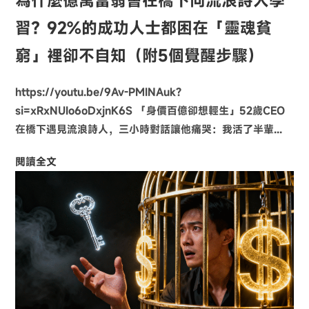
為什麼億萬富翁會在橋下向流浪詩人學
習？92%的成功人士都困在「靈魂貧
窮」裡卻不自知（附5個覺醒步驟）
https://youtu.be/9Av-PMINAuk?
si=xRxNUIo6oDxjnK6S 「身價百億卻想輕生」52歲CEO
在橋下遇見流浪詩人，三小時對話讓他痛哭：我活了半輩...
閱讀全文