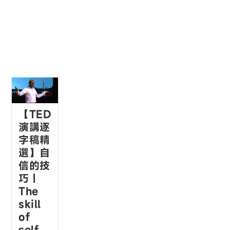
【TED
演講逐
字稿精
選】自
信的技
巧 |
The
skill
of
self