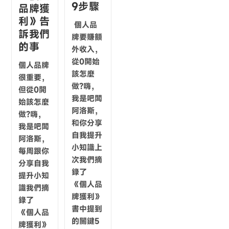
9步驟
品牌獲
利》告
個人品
訴我們
牌要賺額
的事
外收入，
從0開始
個人品牌
該怎麼
很重要，
做?嗨，
但從0開
我是吧闆
始該怎麼
阿洛斯，
做?​嗨，
和你分享
我是吧闆
自我提升
阿洛斯，
小知識上
每周跟你
次我們摘
分享自我
錄了
提升小知
《個人品
識​​我們摘
牌獲利》
錄了
書中提到
《個人品
的關鍵5
牌獲利》